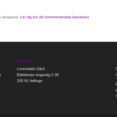
a skräppost.
Lär dig hur din kommentardata bearbetas
.
Adress
Lorensdals Gård
s
Eskilstorps ängaväg 2-36
235 91 Vellinge