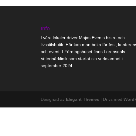
Info
I våra lokaler driver Majas Events bistro och
livsstilsbutik. Här kan man boka för fest, konferen
och event. I Företagshuset finns Lorensdals
Veterinärklinik som startat sin verksamhet i
september 2024.
Designad av
Elegant Themes
| Drivs med
Word