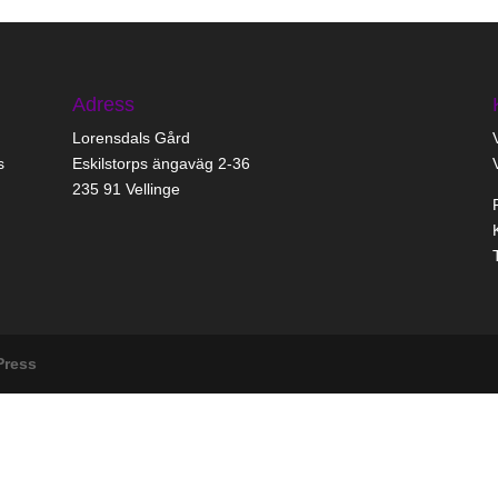
Adress
Lorensdals Gård
s
Eskilstorps ängaväg 2-36
235 91 Vellinge
Press